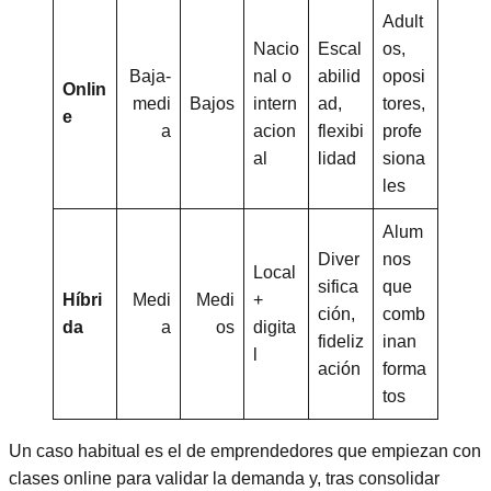
Adult
Nacio
Escal
os,
Baja-
nal o
abilid
oposi
Onlin
medi
Bajos
intern
ad,
tores,
e
a
acion
flexibi
profe
al
lidad
siona
les
Alum
Diver
nos
Local
sifica
que
Híbri
Medi
Medi
+
ción,
comb
da
a
os
digita
fideliz
inan
l
ación
forma
tos
Un caso habitual es el de emprendedores que empiezan con
clases online para validar la demanda y, tras consolidar