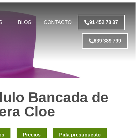
S
BLOG
CONTACTO
91 452 78 37
639 389 799
ulo Bancada de
era Cloe
os
Precios
Pida presupuesto