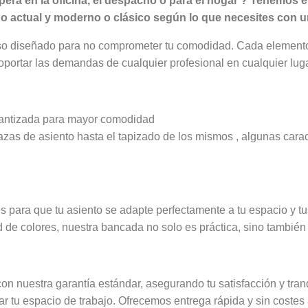
ra en la oficina, el despacho o para el hogar ? Tenemos e
o actual y moderno o clásico según lo que necesites con un
uso diseñado para no comprometer tu comodidad. Cada elemento
oportar las demandas de cualquier profesional en cualquier luga
garantizada para mayor comodidad
zas de asiento hasta el tapizado de los mismos , algunas carac
es para que tu asiento se adapte perfectamente a tu espacio y t
 de colores, nuestra bancada no solo es práctica, sino también
con nuestra garantía estándar, asegurando tu satisfacción y tran
 tu espacio de trabajo. Ofrecemos entrega rápida y sin costes a