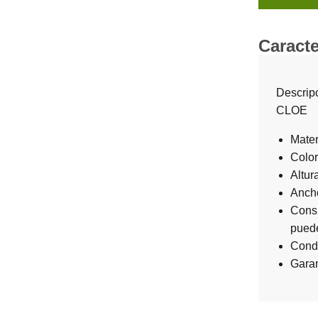
Caracte
Descrip
CLOE
Mater
Color
Altur
Anch
Consu
puede
Condi
Garan