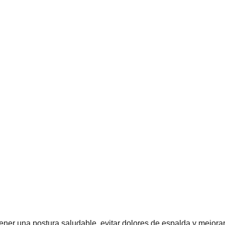
ner una postura saludable, evitar dolores de espalda y mejora