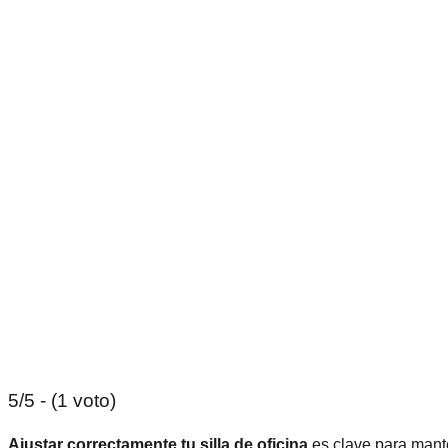
5/5 - (1 voto)
Ajustar correctamente tu silla de oficina
es clave para mante