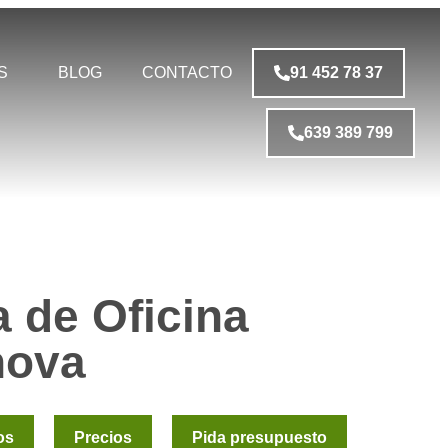
S
BLOG
CONTACTO
91 452 78 37
639 389 799
a de Oficina
nova
os
Precios
Pida presupuesto