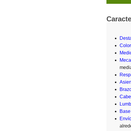
Caracte
Dest
Colo
Medi
Meca
media
Resp
Asien
Braz
Cabez
Lumb
Base 
Enví
alred