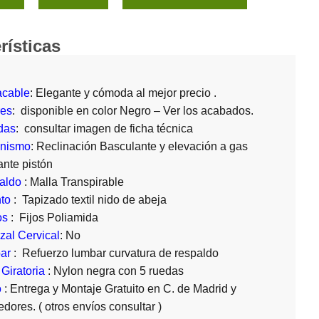
rísticas
acable
: Elegante y cómoda al mejor precio .
res
: disponible en color Negro – Ver los acabados.
das
: consultar imagen de ficha técnica
nismo
: Reclinación Basculante y elevación a gas
nte pistón
aldo
: Malla Transpirable
to
: Tapizado textil nido de abeja
os
: Fijos Poliamida
al Cervical
: No
ar
: Refuerzo lumbar curvatura de respaldo
Giratoria
: Nylon negra con 5 ruedas
o
: Entrega y Montaje Gratuito en C. de Madrid y
edores. ( otros envíos consultar )