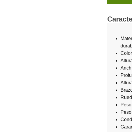
Caracte
Mater
durab
Color
Altur
Anchu
Profu
Altur
Brazo
Rued
Peso 
Peso 
Condi
Garan