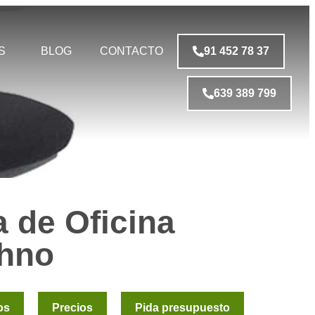
S
BLOG
CONTACTO
91 452 78 37
639 389 799
a de Oficina
hno
os
Precios
Pida presupuesto