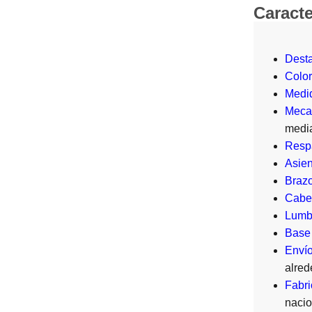
Caracte
Dest
Colo
Medi
Meca
media
Resp
Asien
Braz
Cabez
Lumb
Base 
Enví
alred
Fabri
nacio