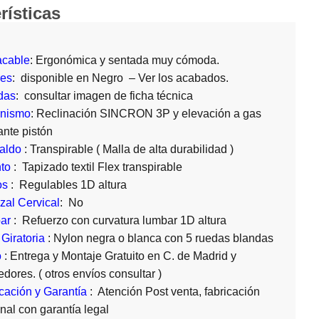
rísticas
acable
: Ergonómica y sentada muy cómoda.
res
: disponible en Negro – Ver los acabados.
das
: consultar imagen de ficha técnica
nismo
: Reclinación SINCRON 3P y elevación a gas
nte pistón
aldo
: Transpirable ( Malla de alta durabilidad )
to
: Tapizado textil Flex transpirable
os
: Regulables 1D altura
al Cervical
: No
ar
: Refuerzo con curvatura lumbar 1D altura
Giratoria
: Nylon negra o blanca con 5 ruedas blandas
o
: Entrega y Montaje Gratuito en C. de Madrid y
edores. ( otros envíos consultar )
cación y Garantía
: Atención Post venta, fabricación
nal con garantía legal