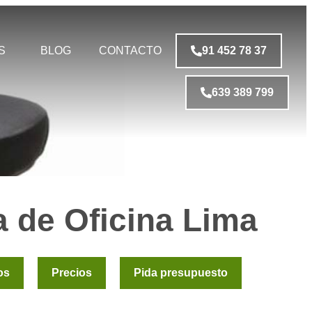
S
BLOG
CONTACTO
91 452 78 37
639 389 799
la de Oficina Lima
os
Precios
Pida presupuesto