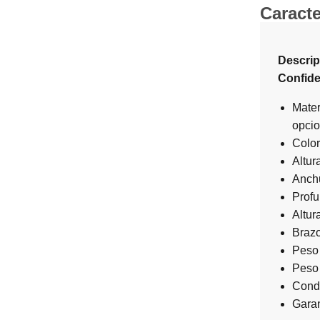
Caracte
Descripc
Confide
Mater
opcio
Color
Altur
Anchu
Profu
Altur
Brazo
Peso
Peso 
Condi
Garan