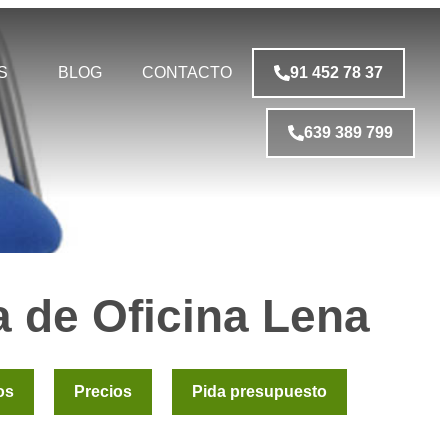
S
BLOG
CONTACTO
91 452 78 37
639 389 799
la de Oficina Lena
os
Precios
Pida presupuesto