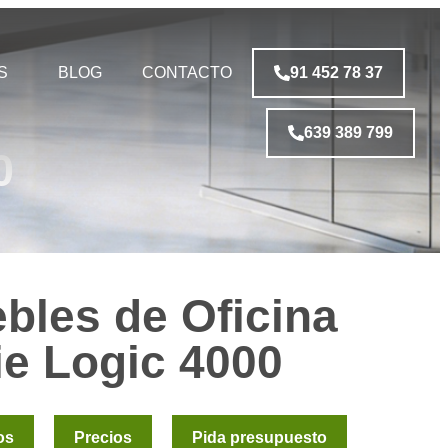
S
BLOG
CONTACTO
91 452 78 37
639 389 799
0
bles de Oficina
ie Logic 4000
os
Precios
Pida presupuesto