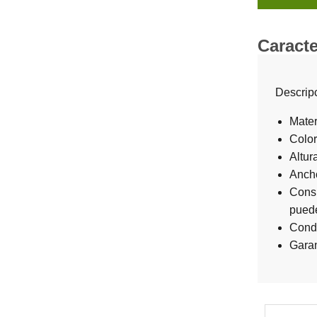
Caracte
Descripc
Mater
Color
Altur
Ancho
Consu
puede
Condi
Garan