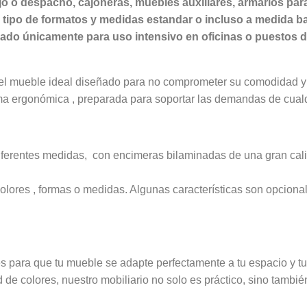
jo o despacho, cajoneras, muebles auxiliares, armarios pa
 tipo de formatos y medidas estandar o incluso a medida b
do únicamente para uso intensivo en oficinas o puestos de 
 el mueble ideal diseñado para no comprometer su comodidad y l
rma ergonómica , preparada para soportar las demandas de cualqu
iferentes medidas, con encimeras bilaminadas de una gran cali
colores , formas o medidas. Algunas características son opcion
es para que tu mueble se adapte perfectamente a tu espacio y t
 de colores, nuestro mobiliario no solo es práctico, sino tambi