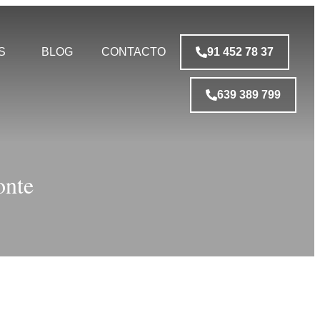
S
BLOG
CONTACTO
91 452 78 37
639 389 799
onte