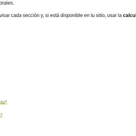
orales.
ar cada sección y, si está disponible en tu sitio, usar la
calcu
o
cta?
a?