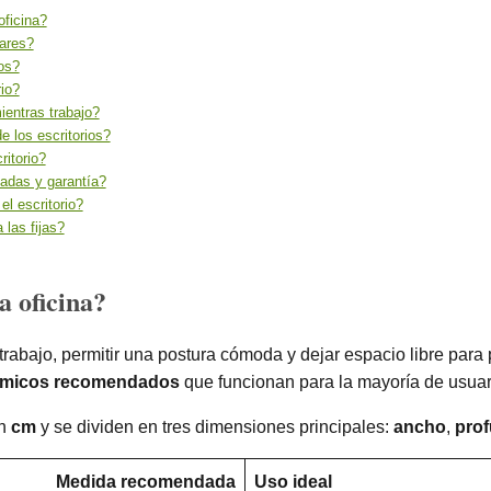
oficina?
lares?
os?
rio?
ientras trabajo?
e los escritorios?
ritorio?
cadas y garantía?
l escritorio?
 las fijas?
a oficina?
 trabajo, permitir una postura cómoda y dejar espacio libre para 
ómicos recomendados
que funcionan para la mayoría de usuar
en
cm
y se dividen en tres dimensiones principales:
ancho
,
pro
Medida recomendada
Uso ideal