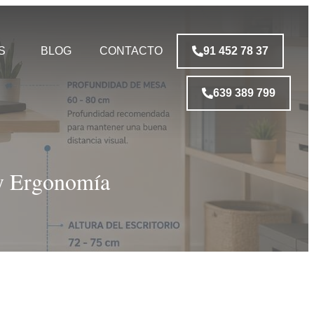
S
BLOG
CONTACTO
91 452 78 37
639 389 799
 y Ergonomía