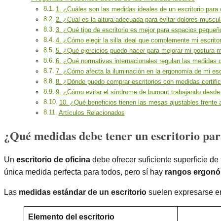
1. ¿Cuáles son las medidas ideales de un escritorio para 
2. ¿Cuál es la altura adecuada para evitar dolores muscu
3. ¿Qué tipo de escritorio es mejor para espacios pequeñ
4. ¿Cómo elegir la silla ideal que complemente mi escrito
5. ¿Qué ejercicios puedo hacer para mejorar mi postura m
6. ¿Qué normativas internacionales regulan las medidas d
7. ¿Cómo afecta la iluminación en la ergonomía de mi esc
8. ¿Dónde puedo comprar escritorios con medidas certifi
9. ¿Cómo evitar el síndrome de burnout trabajando desde e
10. ¿Qué beneficios tienen las mesas ajustables frente a
Artículos Relacionados
¿Qué medidas debe tener un escritorio par
Un
escritorio de oficina
debe ofrecer suficiente superficie de
única medida perfecta para todos, pero sí hay
rangos ergon
Las
medidas estándar de un escritorio
suelen expresarse 
Elemento del escritorio