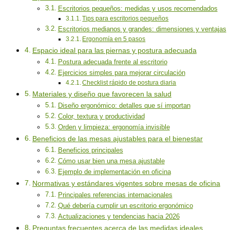
Escritorios pequeños: medidas y usos recomendados
Tips para escritorios pequeños
Escritorios medianos y grandes: dimensiones y ventajas
Ergonomía en 5 pasos
Espacio ideal para las piernas y postura adecuada
Postura adecuada frente al escritorio
Ejercicios simples para mejorar circulación
Checklist rápido de postura diaria
Materiales y diseño que favorecen la salud
Diseño ergonómico: detalles que sí importan
Color, textura y productividad
Orden y limpieza: ergonomía invisible
Beneficios de las mesas ajustables para el bienestar
Beneficios principales
Cómo usar bien una mesa ajustable
Ejemplo de implementación en oficina
Normativas y estándares vigentes sobre mesas de oficina
Principales referencias internacionales
Qué debería cumplir un escritorio ergonómico
Actualizaciones y tendencias hacia 2026
Preguntas frecuentes acerca de las medidas ideales