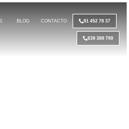
S
BLOG
CONTACTO
91 452 78 37
639 389 799