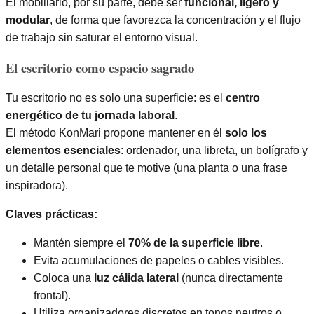
El mobiliario, por su parte, debe ser
funcional, ligero y
modular
, de forma que favorezca la concentración y el flujo
de trabajo sin saturar el entorno visual.
El escritorio como espacio sagrado
Tu escritorio no es solo una superficie: es el
centro
energético de tu jornada laboral
.
El método KonMari propone mantener en él
solo los
elementos esenciales
: ordenador, una libreta, un bolígrafo y
un detalle personal que te motive (una planta o una frase
inspiradora).
Claves prácticas:
Mantén siempre el
70% de la superficie libre
.
Evita acumulaciones de papeles o cables visibles.
Coloca una
luz cálida lateral
(nunca directamente
frontal).
Utiliza organizadores discretos en tonos neutros o